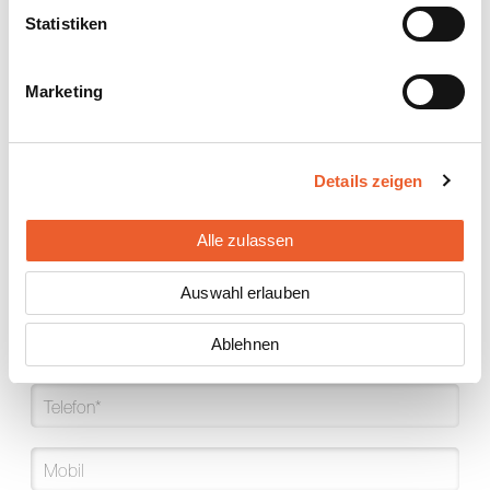
Statistiken
Strasse*
Marketing
Postfach
PLZ*
Details zeigen
Ort*
Alle zulassen
Land*
Auswahl erlauben
Ablehnen
E-Mail*
Telefon*
Mobil