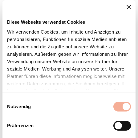
Sanitär/Installateur/Solarteur
Sonstiges
Beratungsanfrage
Diese Webseite verwendet Cookies
Ich wünsche einen Beratungstermin, bitte
Wir verwenden Cookies, um Inhalte und Anzeigen zu
kontaktieren Sie mich (unbedingt Telefonnummer
personalisieren, Funktionen für soziale Medien anbieten
angeben).
zu können und die Zugriffe auf unsere Website zu
analysieren. Außerdem geben wir Informationen zu Ihrer
Ihre Kontaktangaben
Verwendung unserer Website an unsere Partner für
soziale Medien, Werbung und Analysen weiter. Unsere
Anrede*
Partner führen diese Informationen möglicherweise mit
weiteren Daten zusammen, die Sie ihnen bereitgestellt
haben oder die sie im Rahmen Ihrer Nutzung der Dienste
Vorname*
gesammelt haben.
Einwilligungsauswahl
Notwendig
Nachname*
Präferenzen
Firma