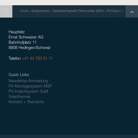
Search
Search
Search
Home
»
Solarsysteme
»
Gebäudeintegrierte Photovoltaik (GiPV)
»
PV-Fassadensystem So
Hauptsitz
Ernst Schweizer AG
Bahnhofplatz 11
8908 Hedingen/Schweiz
Telefon
+41 44 763 61 11
Quick Links
Newsletter-Anmeldung
PV-Montagesystem MSP
PV-Indachsystem Solrif
Solarthermie
Kontakt + Standorte