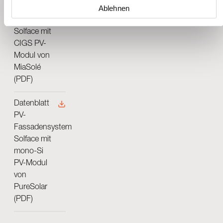
Ablehnen
PV-
Fassadensystem
Solface mit
CIGS PV-
Modul von
MiaSolé
(PDF)
Datenblatt
PV-
Fassadensystem
Solface mit
mono-Si
PV-Modul
von
PureSolar
(PDF)