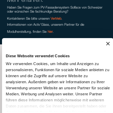
Mehr erfahren.
Haben Sie Fragen zum PV-Fassadensystem Solface von Schweizer
oder wünschen Sie fachkundige Beratung?
Kontaktieren Sie bitte unseren
Vertrieb
.
Informationen von Activ’Glass, unserem Partner für die
Modulherstellung, finden Sie
hier
.
Diese Webseite verwendet Cookies
Downloads Solface
Wir verwenden Cookies, um Inhalte und Anzeigen zu
personalisieren, Funktionen für soziale Medien anbieten zu
können und die Zugriffe auf unsere Website zu
Wichtige
Merkblätter:
Prüfungsergebniss
analysieren. Außerdem geben wir Informationen zu Ihrer
Dokumente:
Verwendung unserer Website an unsere Partner für soziale
Medien, Werbung und Analysen weiter. Unsere Partner
Infoflyer
führen diese Informationen möglicherweise mit weiteren
PV-
Daten zusammen, die Sie ihnen bereitgestellt haben oder
Fassadensystem
die sie im Rahmen Ihrer Nutzung der Dienste gesammelt