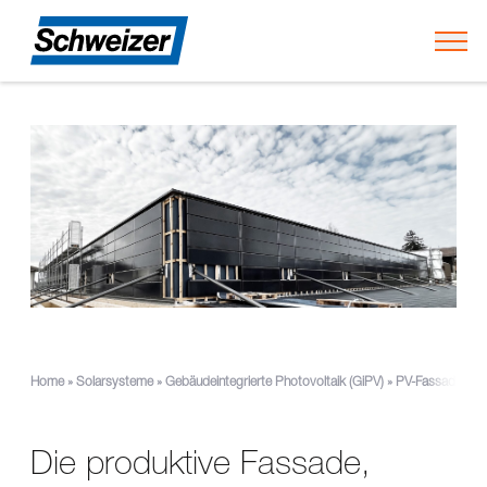
Togg
Home
»
Solarsysteme
»
Gebäudeintegrierte Photovoltaik (GiPV)
»
PV-Fassadensys
Die produktive Fassade,