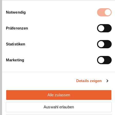
Solface
haben.
Einwilligungsauswahl
(PDF)
Notwendig
Montageanleitung
PV-
Präferenzen
Fassadensystem
Solface
Statistiken
(PDF)
Datenblatt
Marketing
PV-
Fassadensystem
Solface mit
Details zeigen
CIGS PV-
Modul von
Alle zulassen
EnFoil
(PDF)
Auswahl erlauben
Datenblatt