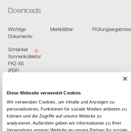
Downloads
Wichtige
Merkblätter:
Prüfungsergebniss
Dokumente:
Schlanker
Sonnenkollektor
FK2-XS
(PDF)
Montage-
und
Diese Webseite verwendet Cookies
Betriebsanleitung
Wir verwenden Cookies, um Inhalte und Anzeigen zu
FK2
personalisieren, Funktionen für soziale Medien anbieten zu
Aufdachfelder
können und die Zugriffe auf unsere Website zu
(PDF)
analysieren. Außerdem geben wir Informationen zu Ihrer
Verwendung unserer Website an unsere Partner für soziale