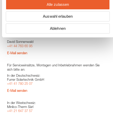
Alle zulassen
Unsere Partner:
Auswahl erlauben
Unsere Partner für Sonnenkollektor-Anlagen finden Sie in der
Partnersuche.
Ablehnen
Für
Materialbestellungen
wenden Sie sich bitte an:
David Sonnenwald
+41 44 763 65 95
E-Mail senden
Für
Serviceeinsätze, Montagen und Inbetriebnahmen
wenden Sie
sich bitte an:
In der Deutschschweiz:
Furrer Solartechnik GmbH
+41 41 780 25 07
E-Mail senden
In der Westschweiz:
Minilco-Therm Sàrl
+41 21 647 37 57