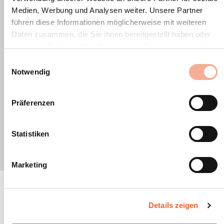
Montage-
Medien, Werbung und Analysen weiter. Unsere Partner
und
führen diese Informationen möglicherweise mit weiteren
Betriebsanleitung
Daten zusammen, die Sie ihnen bereitgestellt haben oder
FK2
die sie im Rahmen Ihrer Nutzung der Dienste gesammelt
Flachdach
haben.
Einwilligungsauswahl
(PDF)
Notwendig
Kurz-
Montageanleitung
Präferenzen
FK2
Flachdachfelder
Statistiken
(PDF)
Marketing
Kompetente Beratung.
Details zeigen
Haben Sie Fragen zu den Sonnenkollektoren?
Sprechen Sie mit den Spezialisten!