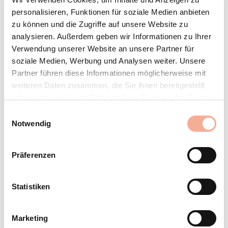
LinkedIn-Serie
personalisieren, Funktionen für soziale Medien anbieten
Wissen@Schweizer – Forum
zu können und die Zugriffe auf unsere Website zu
analysieren. Außerdem geben wir Informationen zu Ihrer
„Bauen für die Zukunft"
Verwendung unserer Website an unsere Partner für
soziale Medien, Werbung und Analysen weiter. Unsere
Partner führen diese Informationen möglicherweise mit
In den kommenden Wochen können Sie unser Team gleich mehrfach
persönlich treffen: In Kürze startet das Forum „Bauen für die Zukunft“
weiteren Daten zusammen, die Sie ihnen bereitgestellt
und schon Ende November die Fachmesse Solar Solutions für
haben oder die sie im Rahmen Ihrer Nutzung der Dienste
Solarprofis aus Nordrhein-Westfalen – wir freuen uns auf Ihren
Besuch! Ausserdem in diesem Newsletter: unsere neue LinkedIn-
gesammelt haben.
Einwilligungsauswahl
Serie Wissen@Schweizer. Viel Spass beim Lesen!
Notwendig
Präferenzen
Besuchen Sie uns an der Solar Solutions!
Neue LinkedIn-Serie Wissen@Schweizer
Statistiken
Schweizer beim Forum „Bauen für die Zukunft"
Marketing