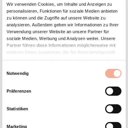
Dachintegration – Gründach-
Wir verwenden Cookies, um Inhalte und Anzeigen zu
personalisieren, Funktionen für soziale Medien anbieten
Pflege – Last Call Solar
zu können und die Zugriffe auf unsere Website zu
Solutions
analysieren. Außerdem geben wir Informationen zu Ihrer
Verwendung unserer Website an unsere Partner für
Unsere News im November 2023
soziale Medien, Werbung und Analysen weiter. Unsere
Kurz vor dem Jahresendspurt hat Schweizer eine neue Partnerschaft
Partner führen diese Informationen möglicherweise mit
geschlossen, um die Photovoltaik-Dachintegration weiter
weiteren Daten zusammen, die Sie ihnen bereitgestellt
voranzubringen. Ausserdem informieren wir in diesem Newsletter über
die Pflege von Gründächern und laden Sie wenige Tage vor
haben oder die sie im Rahmen Ihrer Nutzung der Dienste
Messebeginn noch einmal herzlich zur Solar Solutions in Düsseldorf
gesammelt haben.
ein!
Einwilligungsauswahl
Notwendig
Viel Spass beim Lesen!
Präferenzen
Neue Partnerschaft für Dachintegration
Statistiken
Neue Gründach-Projekte und Dachpflege
Last Call Solar Solutions
Marketing