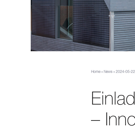
Home
»
News
»
2024-05-22:
Einla
– Inn