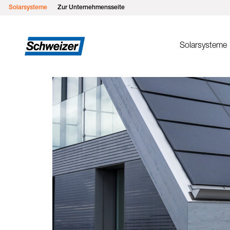
Solarsysteme
Zur Unternehmensseite
Solarsysteme
Montages
MSP Flachd
MSP Gründ
MSP Flach
MSP Schrä
MSP Schrä
Einlegesys
MSP Metall