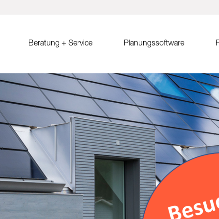
Beratung + Service
Planungssoftware
R
ystem MSP
Verkaufsberatung
Solar.Pro.Tool (SPT)
Solrif
Er
ach Ost-West
Partner/Partnersuche
SPT Online-Schulung
Solrif für Entscheider
Er
Sa
ach
SPT Release Notes
Solrif für Planer
Ko
dach Süd
Solrif für Installateure
gdach
Solardachziegel Soltile
gdach
tem
dach