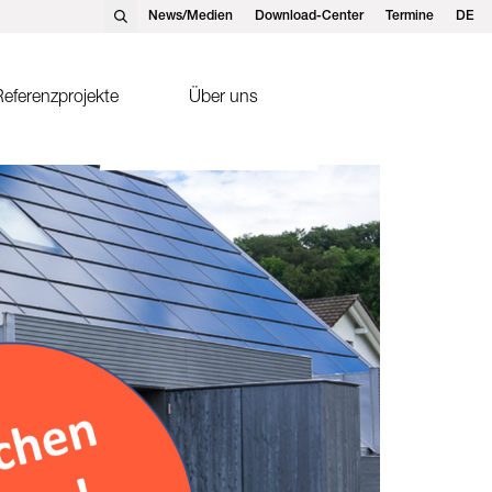
News/Medien
Download-Center
Termine
DE
EN
FR
eferenzprojekte
Über uns
nst Schweizer AG, Hedingen
Solarthermie
nst Schweizer GmbH,
Sonnenkollektor FK2-XS
tteins
ntakte