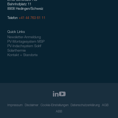
Ernst Schweizer AG
Bahnhofplatz 11
8908 Hedingen/Schweiz
Telefon
+41 44 763 61 11
Quick Links
Newsletter-Anmeldung
PV-Montagesystem MSP
PV-Indachsystem Solrif
Solarthermie
Kontakt + Standorte
Impressum
Disclaimer
Cookie-Einstellungen
Datenschutzerklärung
AGB
ABB