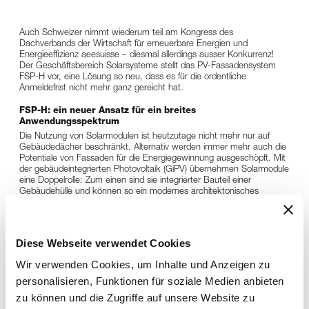
Auch Schweizer nimmt wiederum teil am Kongress des
Dachverbands der Wirtschaft für erneuerbare Energien und
Energieeffizienz aeesuisse – diesmal allerdings ausser Konkurrenz!
Der Geschäftsbereich Solarsysteme stellt das PV-Fassadensystem
FSP-H vor, eine Lösung so neu, dass es für die ordentliche
Anmeldefrist nicht mehr ganz gereicht hat.
FSP-H: ein neuer Ansatz für ein breites
Anwendungsspektrum
Die Nutzung von Solarmodulen ist heutzutage nicht mehr nur auf
Gebäudedächer beschränkt. Alternativ werden immer mehr auch die
Potentiale von Fassaden für die Energiegewinnung ausgeschöpft. Mit
der gebäudeintegrierten Photovoltaik (GiPV) übernehmen Solarmodule
eine Doppelrolle: Zum einen sind sie integrierter Bauteil einer
Gebäudehülle und können so ein modernes architektonisches
Statement setzen, zum andern versorgen sie das Gebäude während
des ganzen Jahres zuverlässig mit Solarstrom.
Allerdings war der Markt für Solarfassaden bislang stark von
Diese Webseite verwendet Cookies
individueller Lösungsfindung und prototypenähnlichen Projekten
geprägt. Deshalb entwickelte unser Geschäftsbereich Solarsysteme
Wir verwenden Cookies, um Inhalte und Anzeigen zu
im Kontext eines europaweiten Horizon-Forschungsprojekts mit dem
Namen „Mass customization 2.0 of Integrated Photovoltaics“ ein
personalisieren, Funktionen für soziale Medien anbieten
neues System für Solarfassaden.
zu können und die Zugriffe auf unsere Website zu
Das PV-Fassadensystem FSP-H bedeutet einen Schritt in Richtung