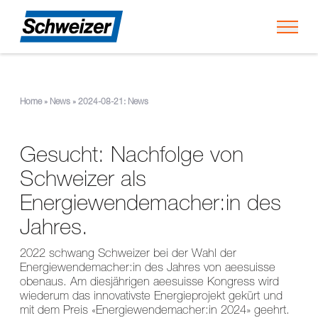
Toggl
Home
»
News
»
2024-08-21: News
Gesucht: Nachfolge von
Schweizer als
Energiewendemacher:in des
Jahres.
2022 schwang Schweizer bei der Wahl der
Energiewendemacher:in des Jahres von aeesuisse
obenaus. Am diesjährigen aeesuisse Kongress wird
wiederum das innovativste Energieprojekt gekürt und
mit dem Preis «Energiewendemacher:in 2024» geehrt.