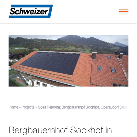
Toggl
Home
»
Projects
»
Solrif Referenz Bergbauernhof Sockhof, Oberaudorf Deutschla
Bergbauernhof Sockhof in