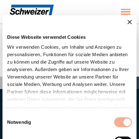
Toggl
Diese Webseite verwendet Cookies
Home
»
Andreas Signer
Wir verwenden Cookies, um Inhalte und Anzeigen zu
personalisieren, Funktionen für soziale Medien anbieten
zu können und die Zugriffe auf unsere Website zu
Andreas Signer
analysieren. Außerdem geben wir Informationen zu Ihrer
Verwendung unserer Website an unsere Partner für
Search
Search
Search
Home
»
Andreas Signer
soziale Medien, Werbung und Analysen weiter. Unsere
Partner führen diese Informationen möglicherweise mit
weiteren Daten zusammen, die Sie ihnen bereitgestellt
Hauptsitz
haben oder die sie im Rahmen Ihrer Nutzung der Dienste
Ernst Schweizer AG
gesammelt haben.
Bahnhofplatz 11
Einwilligungsauswahl
8908 Hedingen/Schweiz
Notwendig
Telefon
+41 44 763 61 11