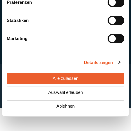
Präferenzen
Quick Links
Newsletter-Anmeldung
PV-Montagesystem MSP
Statistiken
PV-Indachsystem Solrif
Solarthermie
Kontakt + Standorte
Marketing
Details zeigen
Alle zulassen
Impressum
Disclaimer
Cookie-Einstellungen
Datenschutzerklärung
AGB
Auswahl erlauben
ABB
Ablehnen