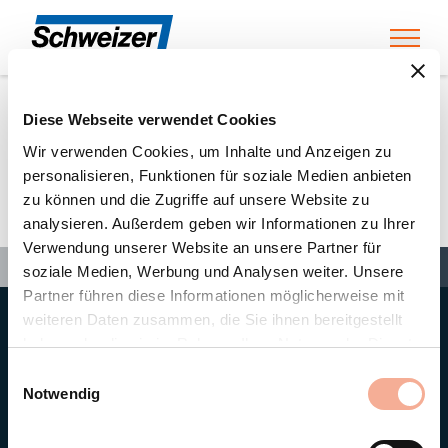
Toggl
Diese Webseite verwendet Cookies
Home
»
Daniel Bachler
Wir verwenden Cookies, um Inhalte und Anzeigen zu
personalisieren, Funktionen für soziale Medien anbieten
zu können und die Zugriffe auf unsere Website zu
Daniel Bachler
analysieren. Außerdem geben wir Informationen zu Ihrer
Verwendung unserer Website an unsere Partner für
Search
Search
Search
Home
»
Daniel Bachler
soziale Medien, Werbung und Analysen weiter. Unsere
Partner führen diese Informationen möglicherweise mit
weiteren Daten zusammen, die Sie ihnen bereitgestellt
Hauptsitz
haben oder die sie im Rahmen Ihrer Nutzung der Dienste
Ernst Schweizer AG
gesammelt haben.
Bahnhofplatz 11
Einwilligungsauswahl
8908 Hedingen/Schweiz
Notwendig
Telefon
+41 44 763 61 11