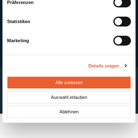
Präferenzen
Quick Links
Newsletter-Anmeldung
PV-Montagesystem MSP
Statistiken
PV-Indachsystem Solrif
Solarthermie
Kontakt + Standorte
Marketing
Details zeigen
Alle zulassen
Impressum
Disclaimer
Cookie-Einstellungen
Datenschutzerklärung
AGB
Auswahl erlauben
ABB
Ablehnen