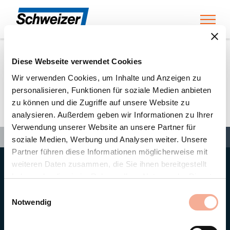
Toggl
Diese Webseite verwendet Cookies
Home
»
Hans-Joachim Löhfelm
Wir verwenden Cookies, um Inhalte und Anzeigen zu
personalisieren, Funktionen für soziale Medien anbieten
zu können und die Zugriffe auf unsere Website zu
Hans-Joachim Löhfelm
analysieren. Außerdem geben wir Informationen zu Ihrer
Verwendung unserer Website an unsere Partner für
Search
Search
Search
Home
»
Hans-Joachim Löhfelm
soziale Medien, Werbung und Analysen weiter. Unsere
Partner führen diese Informationen möglicherweise mit
weiteren Daten zusammen, die Sie ihnen bereitgestellt
Hauptsitz
haben oder die sie im Rahmen Ihrer Nutzung der Dienste
Ernst Schweizer AG
gesammelt haben.
Bahnhofplatz 11
Einwilligungsauswahl
8908 Hedingen/Schweiz
Notwendig
Telefon
+41 44 763 61 11