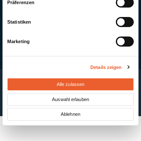
Präferenzen
Quick Links
Newsletter-Anmeldung
PV-Montagesystem MSP
Statistiken
PV-Indachsystem Solrif
Solarthermie
Kontakt + Standorte
Marketing
Details zeigen
Alle zulassen
Impressum
Disclaimer
Cookie-Einstellungen
Datenschutzerklärung
AGB
Auswahl erlauben
ABB
Ablehnen