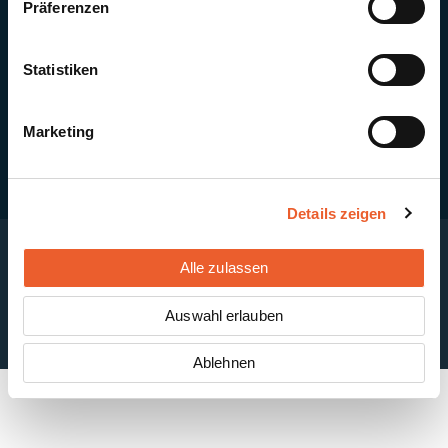
Präferenzen
Quick Links
Newsletter-Anmeldung
PV-Montagesystem MSP
Statistiken
PV-Indachsystem Solrif
Solarthermie
Kontakt + Standorte
Marketing
Details zeigen
Alle zulassen
Impressum
Disclaimer
Cookie-Einstellungen
Datenschutzerklärung
AGB
Auswahl erlauben
ABB
Ablehnen