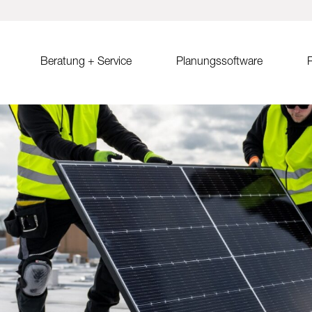
Beratung + Service
Planungssoftware
R
ystem MSP
Verkaufsberatung
Solar.Pro.Tool (SPT)
Solrif
Er
ach Ost-West
Partner/Partnersuche
SPT Online-Schulung
Solrif für Entscheider
Er
Sa
ach
SPT Release Notes
Solrif für Planer
Ko
dach Süd
Solrif für Installateure
gdach
Solardachziegel Soltile
gdach
tem
dach