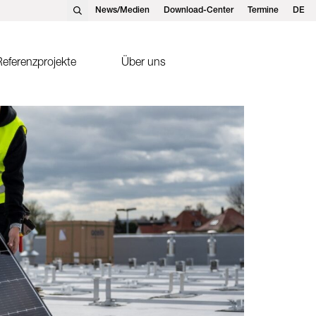
News/Medien
Download-Center
Termine
DE
EN
FR
eferenzprojekte
Über uns
nst Schweizer AG, Hedingen
Solarthermie
nst Schweizer GmbH,
Sonnenkollektor FK2-XS
tteins
ntakte