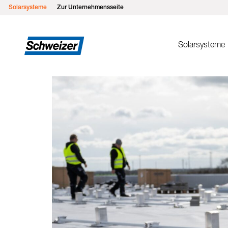
Solarsysteme
Zur Unternehmensseite
Solarsysteme
Montages
MSP Flachd
MSP Gründ
MSP Flach
MSP Schrä
MSP Schrä
Einlegesys
MSP Metall