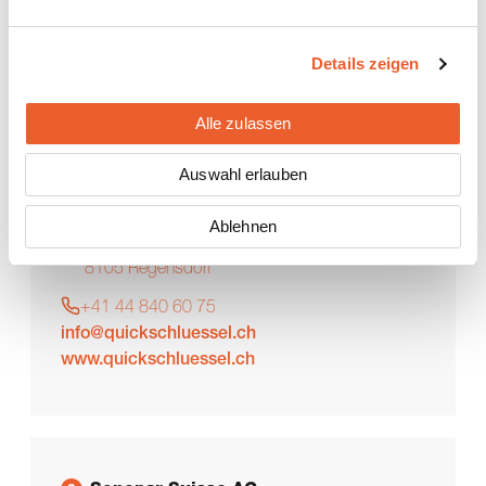
info@karlwaechter.ch
www.karlwaechter.ch
PV-Indachsystem Solrif - Installationspartner
Details zeigen
Sonnenkollektoren - Installationspartner
Alle zulassen
Auswahl erlauben
Quick-Schlüssel-Service
7
Ablehnen
Watterstrasse 91
8105
Regensdorf
+41 44 840 60 75
info@quickschluessel.ch
www.quickschluessel.ch