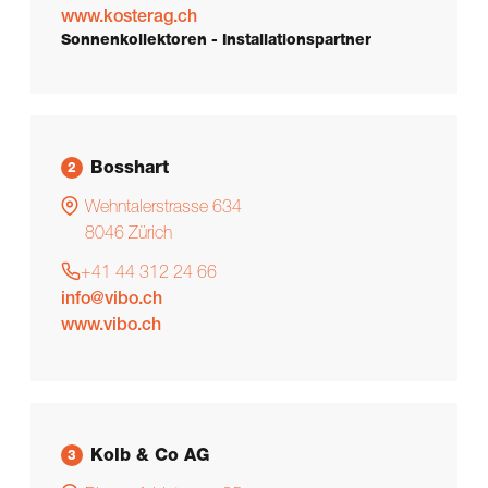
www.kosterag.ch
Sonnenkollektoren - Installationspartner
Bosshart
2
Wehntalerstrasse 634
8046
Zürich
+41 44 312 24 66
info@vibo.ch
www.vibo.ch
Kolb & Co AG
3