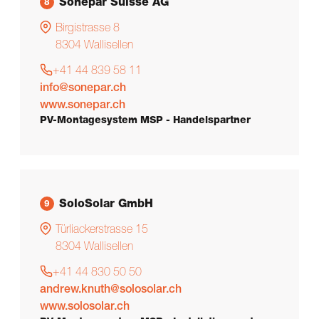
Sonepar Suisse AG
8
Birgistrasse 8
8304
Wallisellen
+41 44 839 58 11
info@sonepar.ch
www.sonepar.ch
PV-Montagesystem MSP - Handelspartner
SoloSolar GmbH
9
Türliackerstrasse 15
8304
Wallisellen
+41 44 830 50 50
andrew.knuth@solosolar.ch
www.solosolar.ch