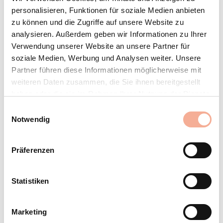
personalisieren, Funktionen für soziale Medien anbieten
zu können und die Zugriffe auf unsere Website zu
analysieren. Außerdem geben wir Informationen zu Ihrer
Schlüssel Widmer AG
5
Verwendung unserer Website an unsere Partner für
Thurgauerstrasse 72
soziale Medien, Werbung und Analysen weiter. Unsere
8050
Zürich
Partner führen diese Informationen möglicherweise mit
weiteren Daten zusammen, die Sie ihnen bereitgestellt
+41 44 306 50 00
haben oder die sie im Rahmen Ihrer Nutzung der Dienste
info@schluesselwidmer.ch
gesammelt haben.
https://www.schluesselwidmer.ch
Einwilligungsauswahl
Notwendig
Präferenzen
Karl Waechter AG
6
Statistiken
Eidmattstrasse 14
8032
Zürich
Marketing
+41 44 712 80 80