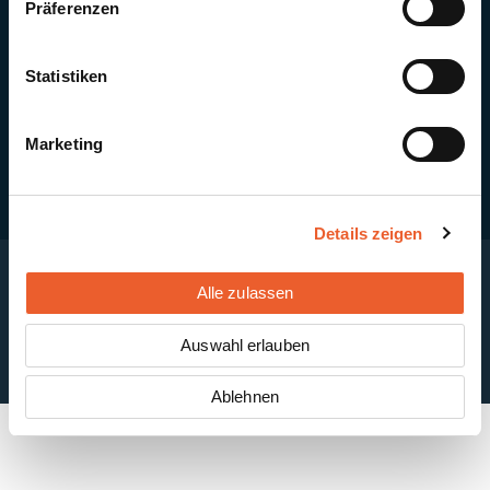
Präferenzen
Quick Links
Newsletter-Anmeldung
PV-Montagesystem MSP
Statistiken
PV-Indachsystem Solrif
Solarthermie
Kontakt + Standorte
Marketing
Details zeigen
Alle zulassen
Impressum
Disclaimer
Cookie-Einstellungen
Datenschutzerklärung
AGB
Auswahl erlauben
ABB
Ablehnen