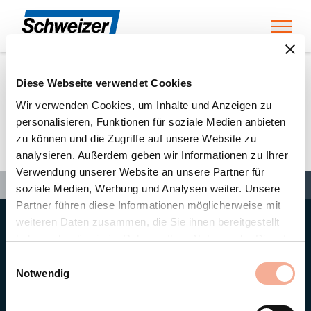
Toggl
Diese Webseite verwendet Cookies
Home
»
Partners
»
Bi & Ci – Tec GmbH
Wir verwenden Cookies, um Inhalte und Anzeigen zu
personalisieren, Funktionen für soziale Medien anbieten
zu können und die Zugriffe auf unsere Website zu
Bi & Ci – Tec GmbH
analysieren. Außerdem geben wir Informationen zu Ihrer
Verwendung unserer Website an unsere Partner für
Search
Search
Search
Home
»
Partners
»
Bi & Ci – Tec GmbH
soziale Medien, Werbung und Analysen weiter. Unsere
Partner führen diese Informationen möglicherweise mit
weiteren Daten zusammen, die Sie ihnen bereitgestellt
Hauptsitz
haben oder die sie im Rahmen Ihrer Nutzung der Dienste
Ernst Schweizer AG
gesammelt haben.
Bahnhofplatz 11
Einwilligungsauswahl
8908 Hedingen/Schweiz
Notwendig
Telefon
+41 44 763 61 11