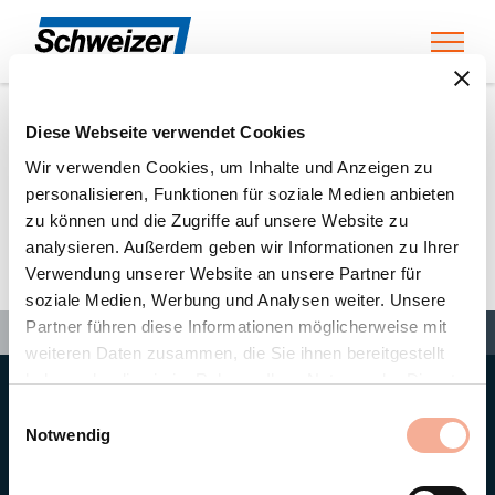
Toggl
Diese Webseite verwendet Cookies
Home
»
Partners
»
Bouygues E&S InTec Schweiz AG
Wir verwenden Cookies, um Inhalte und Anzeigen zu
personalisieren, Funktionen für soziale Medien anbieten
zu können und die Zugriffe auf unsere Website zu
Bouygues E&S InTec Schweiz
analysieren. Außerdem geben wir Informationen zu Ihrer
Verwendung unserer Website an unsere Partner für
AG
soziale Medien, Werbung und Analysen weiter. Unsere
Search
Partner führen diese Informationen möglicherweise mit
Search
Search
Home
»
Partners
»
Bouygues E&S InTec Schweiz AG
weiteren Daten zusammen, die Sie ihnen bereitgestellt
haben oder die sie im Rahmen Ihrer Nutzung der Dienste
gesammelt haben.
Hauptsitz
Einwilligungsauswahl
Ernst Schweizer AG
Notwendig
Bahnhofplatz 11
8908 Hedingen/Schweiz