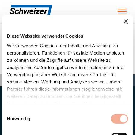
Toggl
Diese Webseite verwendet Cookies
Home
»
Partners
»
Buch Solar GmbH
Wir verwenden Cookies, um Inhalte und Anzeigen zu
personalisieren, Funktionen für soziale Medien anbieten
zu können und die Zugriffe auf unsere Website zu
Buch Solar GmbH
analysieren. Außerdem geben wir Informationen zu Ihrer
Verwendung unserer Website an unsere Partner für
Search
Search
Search
Home
»
Partners
»
Buch Solar GmbH
soziale Medien, Werbung und Analysen weiter. Unsere
Partner führen diese Informationen möglicherweise mit
weiteren Daten zusammen, die Sie ihnen bereitgestellt
Hauptsitz
haben oder die sie im Rahmen Ihrer Nutzung der Dienste
Ernst Schweizer AG
gesammelt haben.
Bahnhofplatz 11
Einwilligungsauswahl
8908 Hedingen/Schweiz
Notwendig
Telefon
+41 44 763 61 11