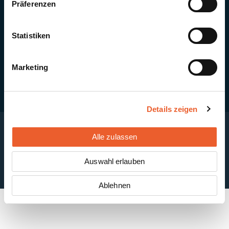
Präferenzen
Quick Links
Newsletter-Anmeldung
PV-Montagesystem MSP
Statistiken
PV-Indachsystem Solrif
Solarthermie
Kontakt + Standorte
Marketing
Details zeigen
Alle zulassen
Impressum
Disclaimer
Cookie-Einstellungen
Datenschutzerklärung
AGB
Auswahl erlauben
ABB
Ablehnen