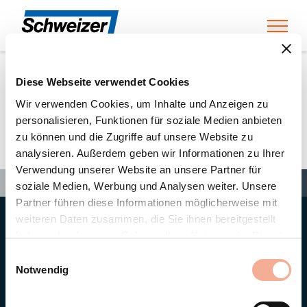
Toggl
Diese Webseite verwendet Cookies
Home
»
Partners
»
Corona Solar GmbH
Wir verwenden Cookies, um Inhalte und Anzeigen zu
personalisieren, Funktionen für soziale Medien anbieten
zu können und die Zugriffe auf unsere Website zu
Corona Solar GmbH
analysieren. Außerdem geben wir Informationen zu Ihrer
Verwendung unserer Website an unsere Partner für
Search
Search
Search
Home
»
Partners
»
Corona Solar GmbH
soziale Medien, Werbung und Analysen weiter. Unsere
Partner führen diese Informationen möglicherweise mit
weiteren Daten zusammen, die Sie ihnen bereitgestellt
Hauptsitz
haben oder die sie im Rahmen Ihrer Nutzung der Dienste
Ernst Schweizer AG
gesammelt haben.
Bahnhofplatz 11
Einwilligungsauswahl
8908 Hedingen/Schweiz
Notwendig
Telefon
+41 44 763 61 11