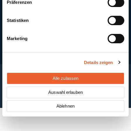
Präferenzen
Quick Links
Newsletter-Anmeldung
PV-Montagesystem MSP
Statistiken
PV-Indachsystem Solrif
Solarthermie
Kontakt + Standorte
Marketing
Details zeigen
Alle zulassen
Impressum
Disclaimer
Cookie-Einstellungen
Datenschutzerklärung
AGB
Auswahl erlauben
ABB
Ablehnen