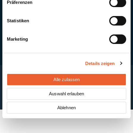
Präferenzen
Quick Links
Newsletter-Anmeldung
PV-Montagesystem MSP
Statistiken
PV-Indachsystem Solrif
Solarthermie
Kontakt + Standorte
Marketing
Details zeigen
Alle zulassen
Impressum
Disclaimer
Cookie-Einstellungen
Datenschutzerklärung
AGB
Auswahl erlauben
ABB
Ablehnen