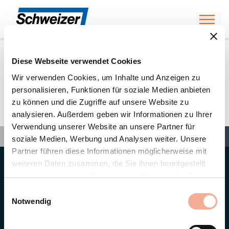
Toggl
Diese Webseite verwendet Cookies
Home
»
Partners
»
CS Wismar GmbH
Wir verwenden Cookies, um Inhalte und Anzeigen zu
personalisieren, Funktionen für soziale Medien anbieten
zu können und die Zugriffe auf unsere Website zu
CS Wismar GmbH
analysieren. Außerdem geben wir Informationen zu Ihrer
Verwendung unserer Website an unsere Partner für
Search
Search
Search
Home
»
Partners
»
CS Wismar GmbH
soziale Medien, Werbung und Analysen weiter. Unsere
Partner führen diese Informationen möglicherweise mit
weiteren Daten zusammen, die Sie ihnen bereitgestellt
Hauptsitz
haben oder die sie im Rahmen Ihrer Nutzung der Dienste
Ernst Schweizer AG
gesammelt haben.
Bahnhofplatz 11
Einwilligungsauswahl
8908 Hedingen/Schweiz
Notwendig
Telefon
+41 44 763 61 11