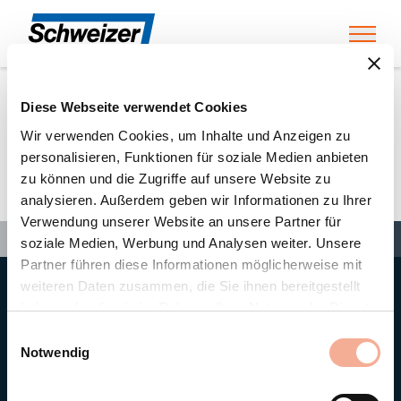
Toggl
Diese Webseite verwendet Cookies
Home
»
Partners
»
Dachdecker-Einkauf Süd eG
Wir verwenden Cookies, um Inhalte und Anzeigen zu
personalisieren, Funktionen für soziale Medien anbieten
zu können und die Zugriffe auf unsere Website zu
Dachdecker-Einkauf Süd eG
analysieren. Außerdem geben wir Informationen zu Ihrer
Verwendung unserer Website an unsere Partner für
Search
Search
Search
Home
»
Partners
»
Dachdecker-Einkauf Süd eG
soziale Medien, Werbung und Analysen weiter. Unsere
Partner führen diese Informationen möglicherweise mit
weiteren Daten zusammen, die Sie ihnen bereitgestellt
Hauptsitz
haben oder die sie im Rahmen Ihrer Nutzung der Dienste
Ernst Schweizer AG
gesammelt haben.
Bahnhofplatz 11
Einwilligungsauswahl
8908 Hedingen/Schweiz
Notwendig
Telefon
+41 44 763 61 11