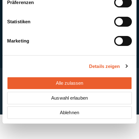
Präferenzen
Quick Links
Newsletter-Anmeldung
PV-Montagesystem MSP
Statistiken
PV-Indachsystem Solrif
Solarthermie
Kontakt + Standorte
Marketing
Details zeigen
Alle zulassen
Impressum
Disclaimer
Cookie-Einstellungen
Datenschutzerklärung
AGB
Auswahl erlauben
ABB
Ablehnen