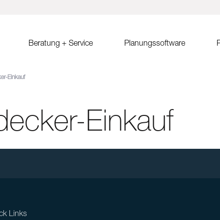
Beratung + Service
Planungssoftware
R
er-Einkauf
ystem MSP
Verkaufsberatung
Solar.Pro.Tool (SPT)
Solrif
Er
ach Ost-West
Partner/Partnersuche
SPT Online-Schulung
Solrif für Entscheider
Er
Sa
ecker-Einkauf
ach
SPT Release Notes
Solrif für Planer
Ko
dach Süd
Solrif für Installateure
gdach
Solardachziegel Soltile
gdach
tem
dach
ck Links