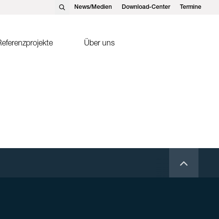
News/Medien
Download-Center
Termine
eferenzprojekte
Über uns
nst Schweizer AG, Hedingen
Solarthermie
nst Schweizer GmbH,
Sonnenkollektor FK2-XS
tteins
ntakte