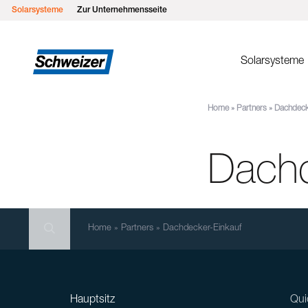
Solarsysteme
Zur Unternehmensseite
Solarsysteme
Home
»
Partners
»
Dachdeck
Montages
MSP Flachd
Dachd
MSP Gründ
MSP Flach
MSP Schrä
Search
MSP Schrä
Search
Search
Home
»
Partners
»
Dachdecker-Einkauf
Einlegesys
MSP Metall
Hauptsitz
Qui