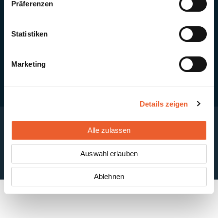
Präferenzen
Quick Links
Newsletter-Anmeldung
PV-Montagesystem MSP
Statistiken
PV-Indachsystem Solrif
Solarthermie
Kontakt + Standorte
Marketing
Details zeigen
Alle zulassen
Impressum
Disclaimer
Cookie-Einstellungen
Datenschutzerklärung
AGB
Auswahl erlauben
ABB
Ablehnen