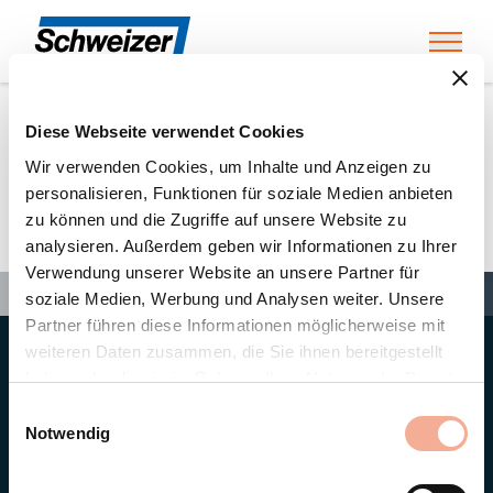
Toggl
Diese Webseite verwendet Cookies
Home
»
Partners
»
Dressel EGU Soest
Wir verwenden Cookies, um Inhalte und Anzeigen zu
personalisieren, Funktionen für soziale Medien anbieten
zu können und die Zugriffe auf unsere Website zu
Dressel EGU Soest
analysieren. Außerdem geben wir Informationen zu Ihrer
Verwendung unserer Website an unsere Partner für
Search
Search
Search
Home
»
Partners
»
Dressel EGU Soest
soziale Medien, Werbung und Analysen weiter. Unsere
Partner führen diese Informationen möglicherweise mit
weiteren Daten zusammen, die Sie ihnen bereitgestellt
Hauptsitz
haben oder die sie im Rahmen Ihrer Nutzung der Dienste
Ernst Schweizer AG
gesammelt haben.
Bahnhofplatz 11
Einwilligungsauswahl
8908 Hedingen/Schweiz
Notwendig
Telefon
+41 44 763 61 11