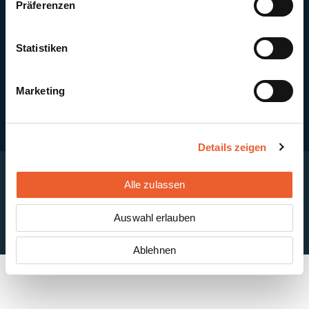
Präferenzen
Quick Links
Newsletter-Anmeldung
PV-Montagesystem MSP
Statistiken
PV-Indachsystem Solrif
Solarthermie
Kontakt + Standorte
Marketing
Details zeigen
Alle zulassen
Impressum
Disclaimer
Cookie-Einstellungen
Datenschutzerklärung
AGB
Auswahl erlauben
ABB
Ablehnen