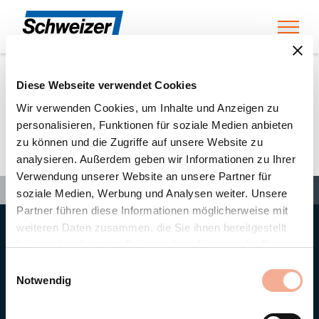
Toggl
Diese Webseite verwendet Cookies
Home
»
Partners
»
E. Hofer AG
Wir verwenden Cookies, um Inhalte und Anzeigen zu
personalisieren, Funktionen für soziale Medien anbieten
zu können und die Zugriffe auf unsere Website zu
E. Hofer AG
analysieren. Außerdem geben wir Informationen zu Ihrer
Verwendung unserer Website an unsere Partner für
Search
Search
Search
Home
»
Partners
»
E. Hofer AG
soziale Medien, Werbung und Analysen weiter. Unsere
Partner führen diese Informationen möglicherweise mit
weiteren Daten zusammen, die Sie ihnen bereitgestellt
Hauptsitz
haben oder die sie im Rahmen Ihrer Nutzung der Dienste
Ernst Schweizer AG
gesammelt haben.
Bahnhofplatz 11
Einwilligungsauswahl
8908 Hedingen/Schweiz
Notwendig
Telefon
+41 44 763 61 11