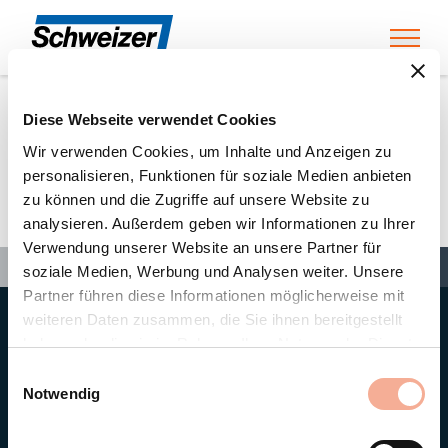
Toggl
Diese Webseite verwendet Cookies
Home
»
Partners
»
Edmondo Franchini SA
Wir verwenden Cookies, um Inhalte und Anzeigen zu
personalisieren, Funktionen für soziale Medien anbieten
zu können und die Zugriffe auf unsere Website zu
Edmondo Franchini SA
analysieren. Außerdem geben wir Informationen zu Ihrer
Verwendung unserer Website an unsere Partner für
Search
Search
Search
Home
»
Partners
»
Edmondo Franchini SA
soziale Medien, Werbung und Analysen weiter. Unsere
Partner führen diese Informationen möglicherweise mit
weiteren Daten zusammen, die Sie ihnen bereitgestellt
Hauptsitz
haben oder die sie im Rahmen Ihrer Nutzung der Dienste
Ernst Schweizer AG
gesammelt haben.
Bahnhofplatz 11
Einwilligungsauswahl
8908 Hedingen/Schweiz
Notwendig
Telefon
+41 44 763 61 11