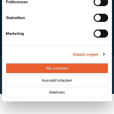
Präferenzen
Quick Links
Newsletter-Anmeldung
PV-Montagesystem MSP
Statistiken
PV-Indachsystem Solrif
Solarthermie
Kontakt + Standorte
Marketing
Details zeigen
Alle zulassen
Impressum
Disclaimer
Cookie-Einstellungen
Datenschutzerklärung
AGB
Auswahl erlauben
ABB
Ablehnen