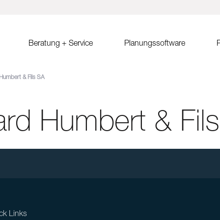
Beratung + Service
Planungssoftware
R
Humbert & Fils SA
ystem MSP
Verkaufsberatung
Solar.Pro.Tool (SPT)
Solrif
Er
ach Ost-West
Partner/Partnersuche
SPT Online-Schulung
Solrif für Entscheider
Er
Sa
rd Humbert & Fil
ach
SPT Release Notes
Solrif für Planer
Ko
dach Süd
Solrif für Installateure
gdach
Solardachziegel Soltile
gdach
tem
dach
ck Links