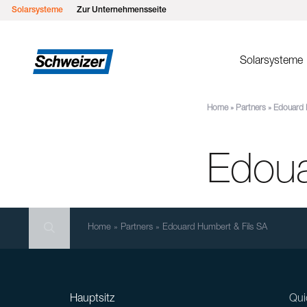
Solarsysteme
Zur Unternehmensseite
Solarsysteme
Home
»
Partners
»
Edouard 
Montages
MSP Flachd
Edoua
MSP Gründ
MSP Flach
MSP Schrä
Search
MSP Schrä
Search
Search
Home
»
Partners
»
Edouard Humbert & Fils SA
Einlegesys
MSP Metall
Hauptsitz
Qui