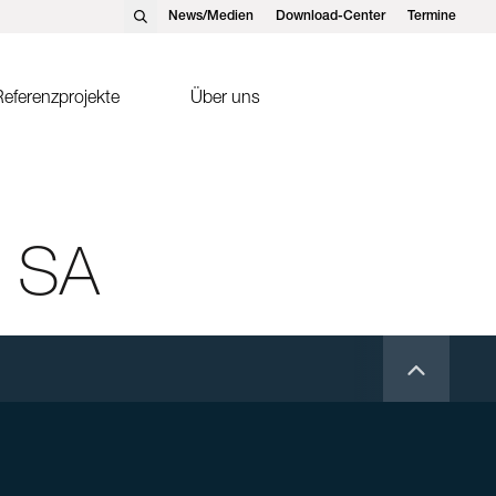
News/Medien
Download-Center
Termine
eferenzprojekte
Über uns
nst Schweizer AG, Hedingen
Solarthermie
nst Schweizer GmbH,
Sonnenkollektor FK2-XS
tteins
s SA
ntakte