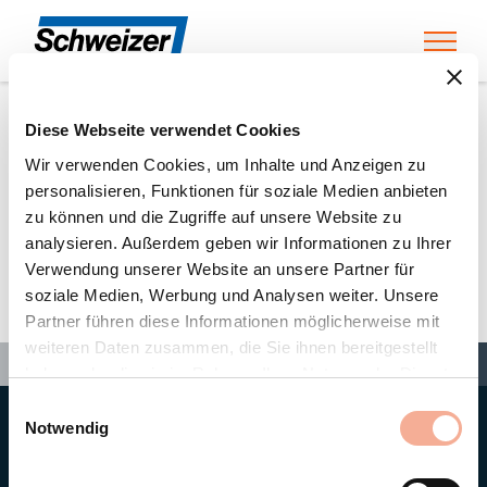
Toggl
Diese Webseite verwendet Cookies
Home
»
Partners
»
EGU Elektro Großhandels Union Rhein-Ruhr GmbH & Co. KG
Wir verwenden Cookies, um Inhalte und Anzeigen zu
personalisieren, Funktionen für soziale Medien anbieten
zu können und die Zugriffe auf unsere Website zu
EGU Elektro Großhandels
analysieren. Außerdem geben wir Informationen zu Ihrer
Verwendung unserer Website an unsere Partner für
Union Rhein-Ruhr GmbH &
soziale Medien, Werbung und Analysen weiter. Unsere
Co. KG
Partner führen diese Informationen möglicherweise mit
weiteren Daten zusammen, die Sie ihnen bereitgestellt
Search
Search
Search
Home
»
Partners
»
EGU Elektro Großhandels Union Rhein-Ruhr GmbH & Co. KG
haben oder die sie im Rahmen Ihrer Nutzung der Dienste
gesammelt haben.
Einwilligungsauswahl
Notwendig
Hauptsitz
Ernst Schweizer AG
Bahnhofplatz 11