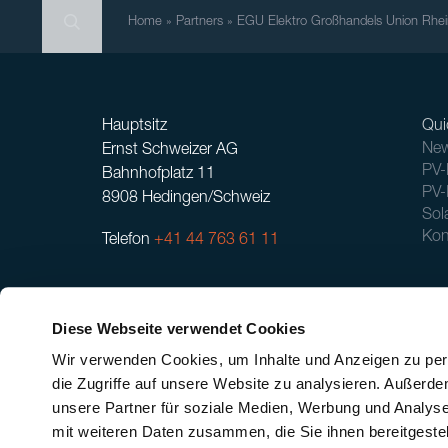
Search
Search
Search
Home
»
Partners
»
EGU Elektro Großhandels Union Rh
Hauptsitz
Qui
New
Ernst Schweizer AG
PV-
Bahnhofplatz 11
PV-
8908 Hedingen/Schweiz
Sol
Kon
Telefon
+41 44 763 61 11
Diese Webseite verwendet Cookies
Wir verwenden Cookies, um Inhalte und Anzeigen zu pers
die Zugriffe auf unsere Website zu analysieren. Außerd
unsere Partner für soziale Medien, Werbung und Analyse
mit weiteren Daten zusammen, die Sie ihnen bereitgeste