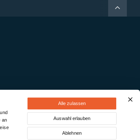
Alle zulassen
 und
Auswahl erlauben
e an
eise
Ablehnen