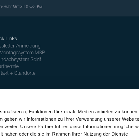
ein-Ruhr GmbH & Co. KG
ck Links
sletter-Anmeldung
Montagesystem MSP
Indachsystem Solrif
arthermie
takt + Standorte
onalisieren, Funktionen für soziale Medien anbieten zu können
Impressum
Disclaimer
Cookie-Einstellungen
Datenschutzerklärung
AGB
ABB
em geben wir Informationen zu Ihrer Verwendung unserer Websit
n weiter. Unsere Partner führen diese Informationen möglicherw
llt haben oder die sie im Rahmen Ihrer Nutzung der Dienste