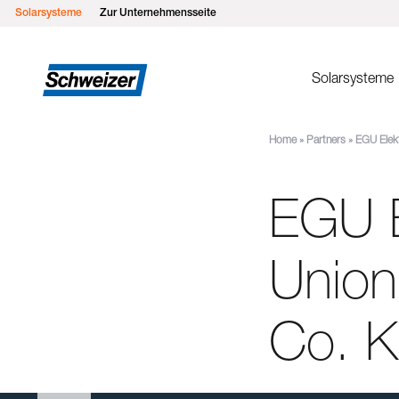
Solarsysteme
Zur Unternehmensseite
Solarsysteme
Home
»
Partners
»
EGU Elek
Montages
MSP Flachd
EGU E
MSP Gründ
MSP Flach
MSP Schrä
Unio
MSP Schrä
Einlegesys
Co. 
MSP Metall