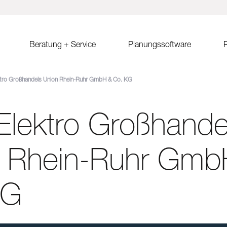
Beratung + Service
Planungssoftware
R
tro Großhandels Union Rhein-Ruhr GmbH & Co. KG
ystem MSP
Verkaufsberatung
Solar.Pro.Tool (SPT)
Solrif
Er
ach Ost-West
Partner/Partnersuche
SPT Online-Schulung
Solrif für Entscheider
Er
Sa
lektro Großhande
ach
SPT Release Notes
Solrif für Planer
Ko
dach Süd
Solrif für Installateure
gdach
Solardachziegel Soltile
n Rhein-Ruhr Gmb
gdach
tem
KG
dach