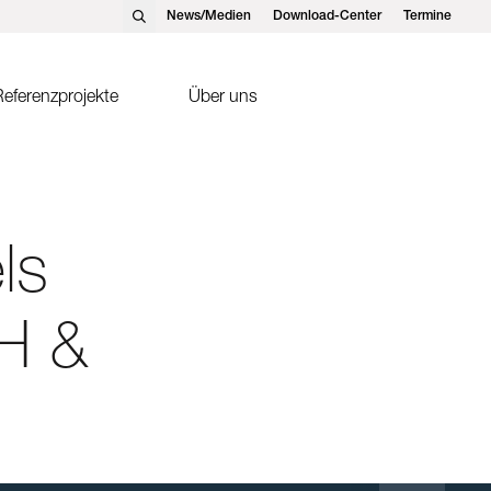
News/Medien
Download-Center
Termine
eferenzprojekte
Über uns
nst Schweizer AG, Hedingen
Solarthermie
nst Schweizer GmbH,
Sonnenkollektor FK2-XS
tteins
ls
ntakte
H &