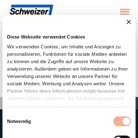
Toggl
Diese Webseite verwendet Cookies
Home
»
Partners
»
EGU Elektro Großhandels Union Rhein-Ruhr GmbH & Co. KG
Wir verwenden Cookies, um Inhalte und Anzeigen zu
personalisieren, Funktionen für soziale Medien anbieten
zu können und die Zugriffe auf unsere Website zu
EGU Elektro Großhandels
analysieren. Außerdem geben wir Informationen zu Ihrer
Verwendung unserer Website an unsere Partner für
Union Rhein-Ruhr GmbH &
soziale Medien, Werbung und Analysen weiter. Unsere
Co. KG
Partner führen diese Informationen möglicherweise mit
weiteren Daten zusammen, die Sie ihnen bereitgestellt
Search
Search
Search
Home
»
Partners
»
EGU Elektro Großhandels Union Rhein-Ruhr GmbH & Co. KG
haben oder die sie im Rahmen Ihrer Nutzung der Dienste
gesammelt haben.
Einwilligungsauswahl
Notwendig
Hauptsitz
Ernst Schweizer AG
Bahnhofplatz 11