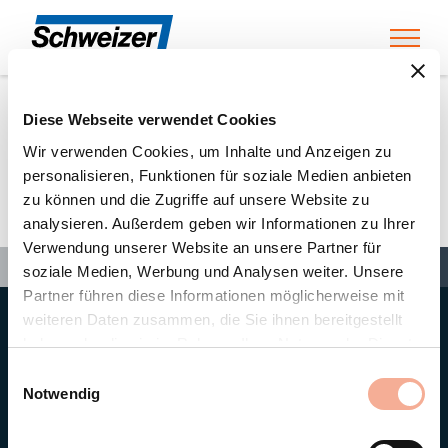
Toggl
Diese Webseite verwendet Cookies
Home
»
Partners
»
Eichholzer Haustechnik AG
Wir verwenden Cookies, um Inhalte und Anzeigen zu
personalisieren, Funktionen für soziale Medien anbieten
zu können und die Zugriffe auf unsere Website zu
Eichholzer Haustechnik AG
analysieren. Außerdem geben wir Informationen zu Ihrer
Verwendung unserer Website an unsere Partner für
Search
Search
Search
Home
»
Partners
»
Eichholzer Haustechnik AG
soziale Medien, Werbung und Analysen weiter. Unsere
Partner führen diese Informationen möglicherweise mit
weiteren Daten zusammen, die Sie ihnen bereitgestellt
Hauptsitz
haben oder die sie im Rahmen Ihrer Nutzung der Dienste
Ernst Schweizer AG
gesammelt haben.
Bahnhofplatz 11
Einwilligungsauswahl
8908 Hedingen/Schweiz
Notwendig
Telefon
+41 44 763 61 11