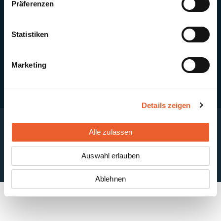
Präferenzen
Quick Links
Newsletter-Anmeldung
PV-Montagesystem MSP
Statistiken
PV-Indachsystem Solrif
Solarthermie
Kontakt + Standorte
Marketing
Details zeigen
Alle zulassen
Impressum
Disclaimer
Cookie-Einstellungen
Datenschutzerklärung
AGB
Auswahl erlauben
ABB
Ablehnen