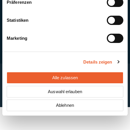
Präferenzen
Quick Links
Newsletter-Anmeldung
PV-Montagesystem MSP
Statistiken
PV-Indachsystem Solrif
Solarthermie
Kontakt + Standorte
Marketing
Details zeigen
Alle zulassen
Impressum
Disclaimer
Cookie-Einstellungen
Datenschutzerklärung
AGB
Auswahl erlauben
ABB
Ablehnen