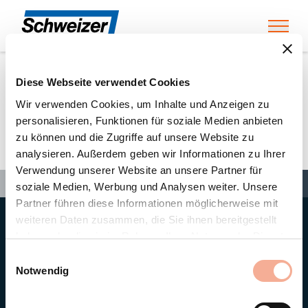
Toggl
Diese Webseite verwendet Cookies
Home
»
Partners
»
Electro-Sol SA
Wir verwenden Cookies, um Inhalte und Anzeigen zu
personalisieren, Funktionen für soziale Medien anbieten
zu können und die Zugriffe auf unsere Website zu
Electro-Sol SA
analysieren. Außerdem geben wir Informationen zu Ihrer
Verwendung unserer Website an unsere Partner für
Search
Search
Search
Home
»
Partners
»
Electro-Sol SA
soziale Medien, Werbung und Analysen weiter. Unsere
Partner führen diese Informationen möglicherweise mit
weiteren Daten zusammen, die Sie ihnen bereitgestellt
Hauptsitz
haben oder die sie im Rahmen Ihrer Nutzung der Dienste
Ernst Schweizer AG
gesammelt haben.
Bahnhofplatz 11
Einwilligungsauswahl
8908 Hedingen/Schweiz
Notwendig
Telefon
+41 44 763 61 11