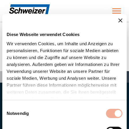
Toggl
Diese Webseite verwendet Cookies
Home
»
Partners
»
Elektro Kern GmbH
Wir verwenden Cookies, um Inhalte und Anzeigen zu
personalisieren, Funktionen für soziale Medien anbieten
zu können und die Zugriffe auf unsere Website zu
Elektro Kern GmbH
analysieren. Außerdem geben wir Informationen zu Ihrer
Verwendung unserer Website an unsere Partner für
Search
Search
Search
Home
»
Partners
»
Elektro Kern GmbH
soziale Medien, Werbung und Analysen weiter. Unsere
Partner führen diese Informationen möglicherweise mit
weiteren Daten zusammen, die Sie ihnen bereitgestellt
Hauptsitz
haben oder die sie im Rahmen Ihrer Nutzung der Dienste
Ernst Schweizer AG
gesammelt haben.
Bahnhofplatz 11
Einwilligungsauswahl
8908 Hedingen/Schweiz
Notwendig
Telefon
+41 44 763 61 11