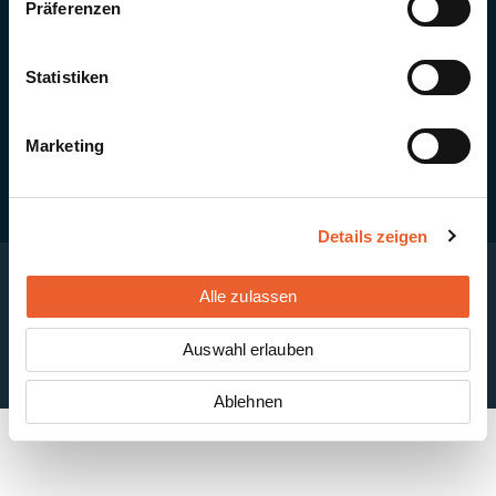
Präferenzen
Quick Links
Newsletter-Anmeldung
PV-Montagesystem MSP
Statistiken
PV-Indachsystem Solrif
Solarthermie
Kontakt + Standorte
Marketing
Details zeigen
Alle zulassen
Impressum
Disclaimer
Cookie-Einstellungen
Datenschutzerklärung
AGB
Auswahl erlauben
ABB
Ablehnen