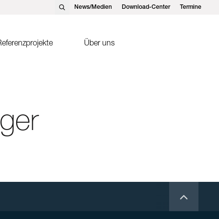
News/Medien
Download-Center
Termine
eferenzprojekte
Über uns
nst Schweizer AG, Hedingen
Solarthermie
nst Schweizer GmbH,
Sonnenkollektor FK2-XS
tteins
rger
ntakte