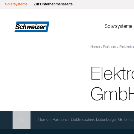
Solarsysteme
Zur Unternehmensseite
Solarsysteme
Home
»
Partners
»
Elektrote
Montages
MSP Flachd
Elekt
MSP Gründ
MSP Flach
MSP Schrä
GmbH
MSP Schrä
Einlegesys
Search
MSP Metall
Search
Search
Home
»
Partners
»
Elektrotechnik Leitenberger GmbH u.