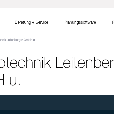
Beratung + Service
Planungssoftware
R
chnik Leitenberger GmbH u.
ystem MSP
Verkaufsberatung
Solar.Pro.Tool (SPT)
Solrif
Er
ach Ost-West
Partner/Partnersuche
SPT Online-Schulung
Solrif für Entscheider
Er
Sa
rotechnik Leitenbe
ach
SPT Release Notes
Solrif für Planer
Ko
dach Süd
Solrif für Installateure
gdach
Solardachziegel Soltile
 u.
gdach
tem
dach