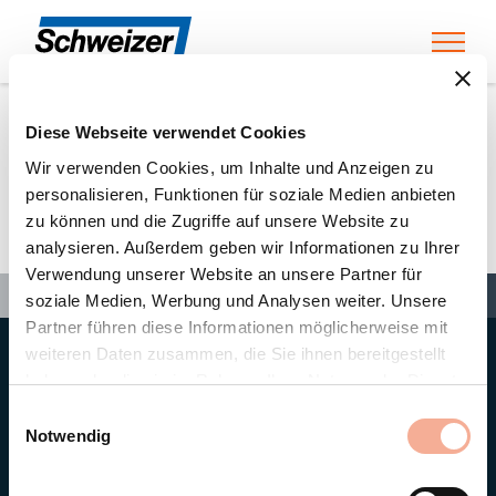
Toggl
Diese Webseite verwendet Cookies
Home
»
Partners
»
Elektrotechnik
Wir verwenden Cookies, um Inhalte und Anzeigen zu
personalisieren, Funktionen für soziale Medien anbieten
zu können und die Zugriffe auf unsere Website zu
Elektrotechnik
analysieren. Außerdem geben wir Informationen zu Ihrer
Verwendung unserer Website an unsere Partner für
Search
Search
Search
Home
»
Partners
»
Elektrotechnik
soziale Medien, Werbung und Analysen weiter. Unsere
Partner führen diese Informationen möglicherweise mit
weiteren Daten zusammen, die Sie ihnen bereitgestellt
Hauptsitz
haben oder die sie im Rahmen Ihrer Nutzung der Dienste
Ernst Schweizer AG
gesammelt haben.
Bahnhofplatz 11
Einwilligungsauswahl
8908 Hedingen/Schweiz
Notwendig
Telefon
+41 44 763 61 11