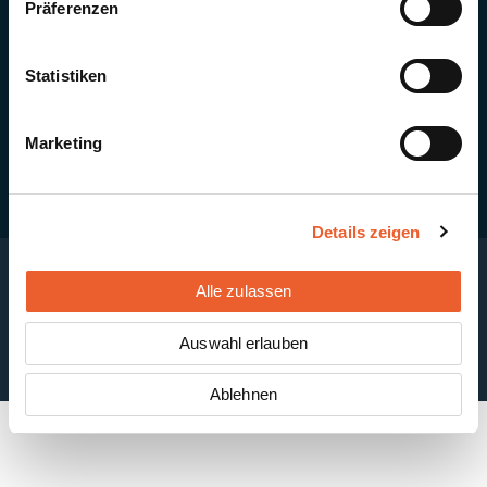
Präferenzen
Quick Links
Newsletter-Anmeldung
PV-Montagesystem MSP
Statistiken
PV-Indachsystem Solrif
Solarthermie
Kontakt + Standorte
Marketing
Details zeigen
Alle zulassen
Impressum
Disclaimer
Cookie-Einstellungen
Datenschutzerklärung
AGB
Auswahl erlauben
ABB
Ablehnen