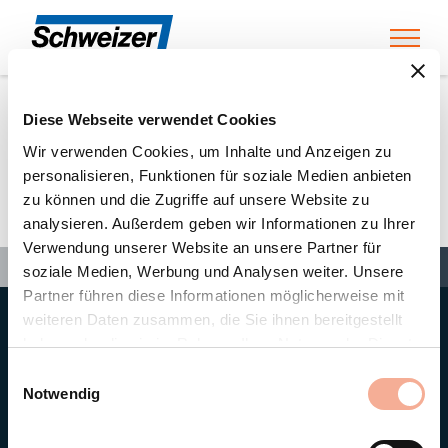
Toggl
Diese Webseite verwendet Cookies
Home
»
Partners
»
EMT2 GmbH
Wir verwenden Cookies, um Inhalte und Anzeigen zu
personalisieren, Funktionen für soziale Medien anbieten
zu können und die Zugriffe auf unsere Website zu
EMT2 GmbH
analysieren. Außerdem geben wir Informationen zu Ihrer
Verwendung unserer Website an unsere Partner für
Search
Search
Search
Home
»
Partners
»
EMT2 GmbH
soziale Medien, Werbung und Analysen weiter. Unsere
Partner führen diese Informationen möglicherweise mit
weiteren Daten zusammen, die Sie ihnen bereitgestellt
Hauptsitz
haben oder die sie im Rahmen Ihrer Nutzung der Dienste
Ernst Schweizer AG
gesammelt haben.
Bahnhofplatz 11
Einwilligungsauswahl
8908 Hedingen/Schweiz
Notwendig
Telefon
+41 44 763 61 11