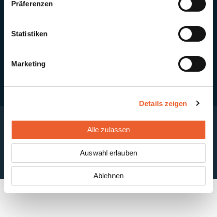
Präferenzen
Quick Links
Newsletter-Anmeldung
PV-Montagesystem MSP
Statistiken
PV-Indachsystem Solrif
Solarthermie
Kontakt + Standorte
Marketing
Details zeigen
Alle zulassen
Impressum
Disclaimer
Cookie-Einstellungen
Datenschutzerklärung
AGB
Auswahl erlauben
ABB
Ablehnen