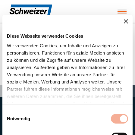
Toggl
Diese Webseite verwendet Cookies
Home
»
Partners
»
Energieversum GmbH & Co. KG
Wir verwenden Cookies, um Inhalte und Anzeigen zu
personalisieren, Funktionen für soziale Medien anbieten
zu können und die Zugriffe auf unsere Website zu
Energieversum GmbH & Co.
analysieren. Außerdem geben wir Informationen zu Ihrer
Verwendung unserer Website an unsere Partner für
KG
soziale Medien, Werbung und Analysen weiter. Unsere
Search
Partner führen diese Informationen möglicherweise mit
Search
Search
Home
»
Partners
»
Energieversum GmbH & Co. KG
weiteren Daten zusammen, die Sie ihnen bereitgestellt
haben oder die sie im Rahmen Ihrer Nutzung der Dienste
gesammelt haben.
Hauptsitz
Einwilligungsauswahl
Ernst Schweizer AG
Notwendig
Bahnhofplatz 11
8908 Hedingen/Schweiz