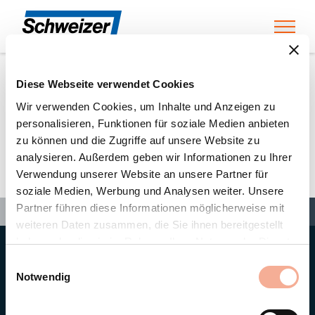
Toggl
Diese Webseite verwendet Cookies
Home
»
Partners
»
Energieversum GmbH & Co. KG
Wir verwenden Cookies, um Inhalte und Anzeigen zu
personalisieren, Funktionen für soziale Medien anbieten
zu können und die Zugriffe auf unsere Website zu
Energieversum GmbH & Co.
analysieren. Außerdem geben wir Informationen zu Ihrer
Verwendung unserer Website an unsere Partner für
KG
soziale Medien, Werbung und Analysen weiter. Unsere
Search
Partner führen diese Informationen möglicherweise mit
Search
Search
Home
»
Partners
»
Energieversum GmbH & Co. KG
weiteren Daten zusammen, die Sie ihnen bereitgestellt
haben oder die sie im Rahmen Ihrer Nutzung der Dienste
gesammelt haben.
Hauptsitz
Einwilligungsauswahl
Ernst Schweizer AG
Notwendig
Bahnhofplatz 11
8908 Hedingen/Schweiz