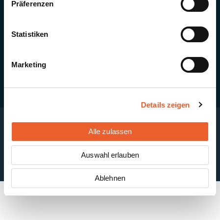
Präferenzen
Quick Links
Newsletter-Anmeldung
PV-Montagesystem MSP
Statistiken
PV-Indachsystem Solrif
Solarthermie
Kontakt + Standorte
Marketing
Details zeigen
Alle zulassen
Impressum
Disclaimer
Cookie-Einstellungen
Datenschutzerklärung
AGB
Auswahl erlauben
ABB
Ablehnen