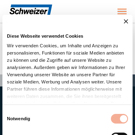
Toggl
Diese Webseite verwendet Cookies
Home
»
Partners
»
Fritz Zimmermann AG
Wir verwenden Cookies, um Inhalte und Anzeigen zu
personalisieren, Funktionen für soziale Medien anbieten
zu können und die Zugriffe auf unsere Website zu
Fritz Zimmermann AG
analysieren. Außerdem geben wir Informationen zu Ihrer
Verwendung unserer Website an unsere Partner für
Search
Search
Search
Home
»
Partners
»
Fritz Zimmermann AG
soziale Medien, Werbung und Analysen weiter. Unsere
Partner führen diese Informationen möglicherweise mit
weiteren Daten zusammen, die Sie ihnen bereitgestellt
Hauptsitz
haben oder die sie im Rahmen Ihrer Nutzung der Dienste
Ernst Schweizer AG
gesammelt haben.
Bahnhofplatz 11
Einwilligungsauswahl
8908 Hedingen/Schweiz
Notwendig
Telefon
+41 44 763 61 11