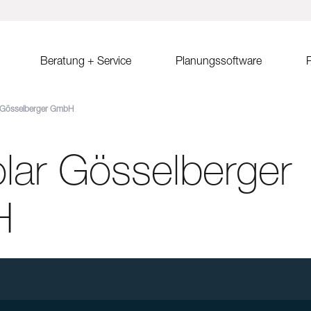
Beratung + Service
Planungssoftware
R
 Gösselberger GmbH
ystem MSP
Verkaufsberatung
Solar.Pro.Tool (SPT)
Solrif
Er
ach Ost-West
Partner/Partnersuche
SPT Online-Schulung
Solrif für Entscheider
Er
Sa
lar Gösselberger
ach
SPT Release Notes
Solrif für Planer
Ko
dach Süd
Solrif für Installateure
gdach
Solardachziegel Soltile
H
gdach
tem
dach