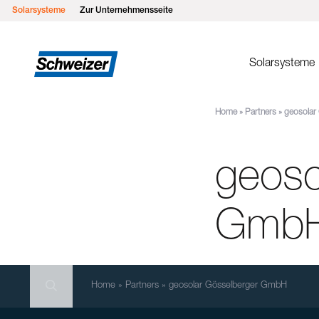
Solarsysteme
Zur Unternehmensseite
Solarsysteme
Home
»
Partners
»
geosolar
Montages
MSP Flachd
geoso
MSP Gründ
MSP Flach
MSP Schrä
Gmb
MSP Schrä
Einlegesys
Search
MSP Metall
Search
Search
Home
»
Partners
»
geosolar Gösselberger GmbH