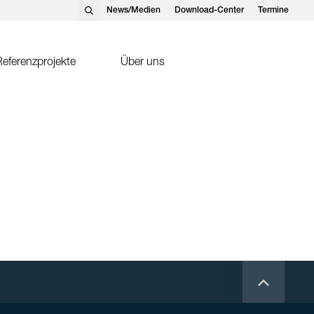
News/Medien
Download-Center
Termine
eferenzprojekte
Über uns
nst Schweizer AG, Hedingen
Solarthermie
nst Schweizer GmbH,
Sonnenkollektor FK2-XS
tteins
ntakte