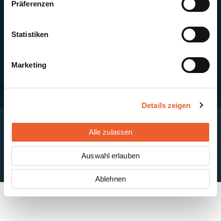
Präferenzen
Quick Links
Newsletter-Anmeldung
PV-Montagesystem MSP
Statistiken
PV-Indachsystem Solrif
Solarthermie
Kontakt + Standorte
Marketing
Details zeigen
Alle zulassen
Impressum
Disclaimer
Cookie-Einstellungen
Datenschutzerklärung
AGB
Auswahl erlauben
ABB
Ablehnen