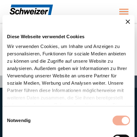
Toggl
Diese Webseite verwendet Cookies
Home
»
Partners
»
Hasler + Co AG, Winterthur
Wir verwenden Cookies, um Inhalte und Anzeigen zu
personalisieren, Funktionen für soziale Medien anbieten
zu können und die Zugriffe auf unsere Website zu
Hasler + Co AG, Winterthur
analysieren. Außerdem geben wir Informationen zu Ihrer
Verwendung unserer Website an unsere Partner für
Search
Search
Search
Home
»
Partners
»
Hasler + Co AG, Winterthur
soziale Medien, Werbung und Analysen weiter. Unsere
Partner führen diese Informationen möglicherweise mit
weiteren Daten zusammen, die Sie ihnen bereitgestellt
Hauptsitz
haben oder die sie im Rahmen Ihrer Nutzung der Dienste
Ernst Schweizer AG
gesammelt haben.
Bahnhofplatz 11
Einwilligungsauswahl
8908 Hedingen/Schweiz
Notwendig
Telefon
+41 44 763 61 11