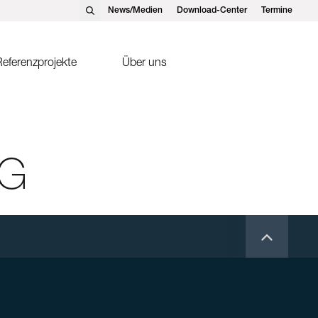
News/Medien
Download-Center
Termine
eferenzprojekte
Über uns
nst Schweizer AG, Hedingen
Solarthermie
nst Schweizer GmbH,
Sonnenkollektor FK2-XS
tteins
AG
ntakte