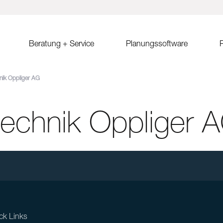
Beratung + Service
Planungssoftware
R
nik Oppliger AG
ystem MSP
Verkaufsberatung
Solar.Pro.Tool (SPT)
Solrif
Er
ach Ost-West
Partner/Partnersuche
SPT Online-Schulung
Solrif für Entscheider
Er
Sa
echnik Oppliger 
ach
SPT Release Notes
Solrif für Planer
Ko
dach Süd
Solrif für Installateure
gdach
Solardachziegel Soltile
gdach
tem
dach
ck Links