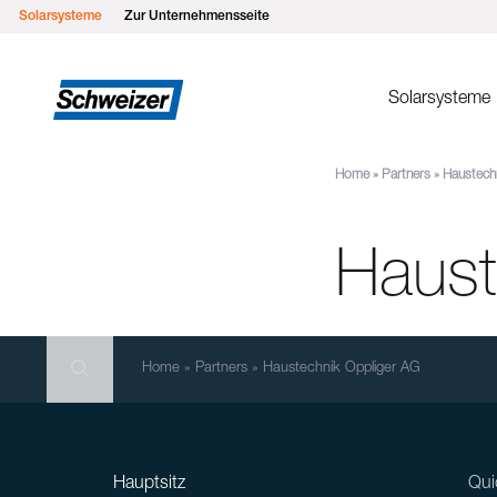
Solarsysteme
Zur Unternehmensseite
Solarsysteme
Home
»
Partners
»
Haustech
Montages
MSP Flachd
Haust
MSP Gründ
MSP Flach
MSP Schrä
Search
MSP Schrä
Search
Search
Home
»
Partners
»
Haustechnik Oppliger AG
Einlegesys
MSP Metall
Hauptsitz
Qui