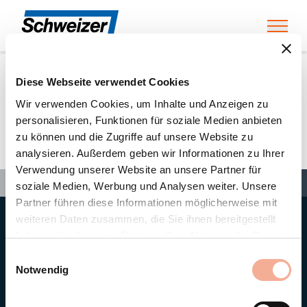
Toggl
Diese Webseite verwendet Cookies
Home
»
Partners
»
Helfenstein Metallbau AG
Wir verwenden Cookies, um Inhalte und Anzeigen zu
personalisieren, Funktionen für soziale Medien anbieten
zu können und die Zugriffe auf unsere Website zu
Helfenstein Metallbau AG
analysieren. Außerdem geben wir Informationen zu Ihrer
Verwendung unserer Website an unsere Partner für
Search
Search
Search
Home
»
Partners
»
Helfenstein Metallbau AG
soziale Medien, Werbung und Analysen weiter. Unsere
Partner führen diese Informationen möglicherweise mit
weiteren Daten zusammen, die Sie ihnen bereitgestellt
Hauptsitz
haben oder die sie im Rahmen Ihrer Nutzung der Dienste
Ernst Schweizer AG
gesammelt haben.
Bahnhofplatz 11
Einwilligungsauswahl
8908 Hedingen/Schweiz
Notwendig
Telefon
+41 44 763 61 11