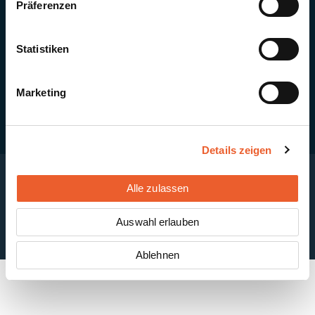
Präferenzen
Quick Links
Newsletter-Anmeldung
PV-Montagesystem MSP
Statistiken
PV-Indachsystem Solrif
Solarthermie
Kontakt + Standorte
Marketing
Details zeigen
Alle zulassen
Impressum
Disclaimer
Cookie-Einstellungen
Datenschutzerklärung
AGB
Auswahl erlauben
ABB
Ablehnen