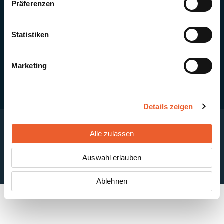
Präferenzen
Quick Links
Newsletter-Anmeldung
PV-Montagesystem MSP
Statistiken
PV-Indachsystem Solrif
Solarthermie
Kontakt + Standorte
Marketing
Details zeigen
Alle zulassen
Impressum
Disclaimer
Cookie-Einstellungen
Datenschutzerklärung
AGB
Auswahl erlauben
ABB
Ablehnen