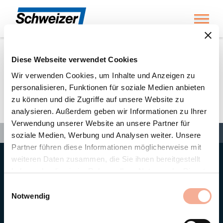
Toggl
Diese Webseite verwendet Cookies
Home
»
Partners
»
Holinger Solar AG
Wir verwenden Cookies, um Inhalte und Anzeigen zu
personalisieren, Funktionen für soziale Medien anbieten
zu können und die Zugriffe auf unsere Website zu
Holinger Solar AG
analysieren. Außerdem geben wir Informationen zu Ihrer
Verwendung unserer Website an unsere Partner für
Search
Search
Search
Home
»
Partners
»
Holinger Solar AG
soziale Medien, Werbung und Analysen weiter. Unsere
Partner führen diese Informationen möglicherweise mit
weiteren Daten zusammen, die Sie ihnen bereitgestellt
Hauptsitz
haben oder die sie im Rahmen Ihrer Nutzung der Dienste
Ernst Schweizer AG
gesammelt haben.
Bahnhofplatz 11
Einwilligungsauswahl
8908 Hedingen/Schweiz
Notwendig
Telefon
+41 44 763 61 11