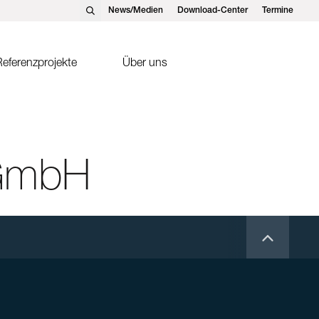
News/Medien
Download-Center
Termine
eferenzprojekte
Über uns
nst Schweizer AG, Hedingen
Solarthermie
nst Schweizer GmbH,
Sonnenkollektor FK2-XS
tteins
 GmbH
ntakte