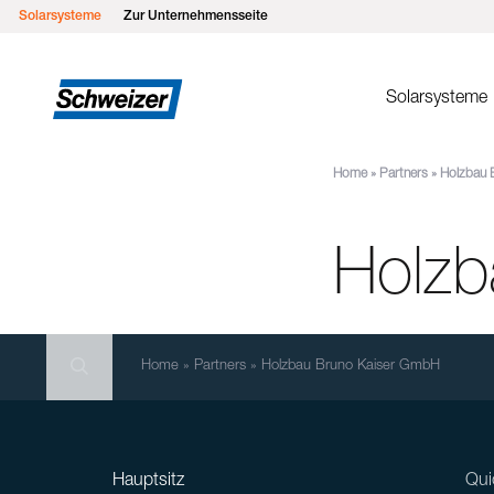
Solarsysteme
Zur Unternehmensseite
Solarsysteme
Home
»
Partners
»
Holzbau 
Montages
MSP Flachd
Holzb
MSP Gründ
MSP Flach
MSP Schrä
Search
MSP Schrä
Search
Search
Home
»
Partners
»
Holzbau Bruno Kaiser GmbH
Einlegesys
MSP Metall
Hauptsitz
Qui