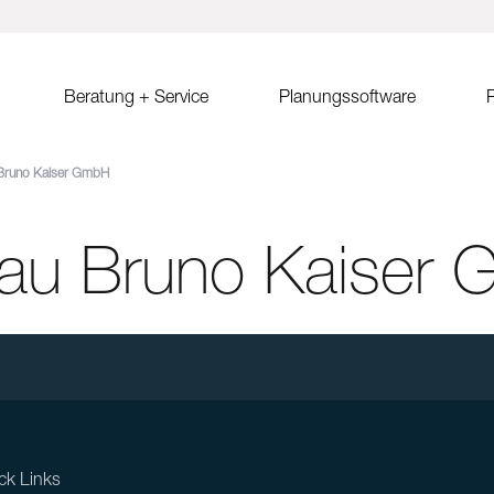
Beratung + Service
Planungssoftware
R
Bruno Kaiser GmbH
ystem MSP
Verkaufsberatung
Solar.Pro.Tool (SPT)
Solrif
Er
ach Ost-West
Partner/Partnersuche
SPT Online-Schulung
Solrif für Entscheider
Er
Sa
au Bruno Kaiser
ach
SPT Release Notes
Solrif für Planer
Ko
dach Süd
Solrif für Installateure
gdach
Solardachziegel Soltile
gdach
tem
dach
ck Links