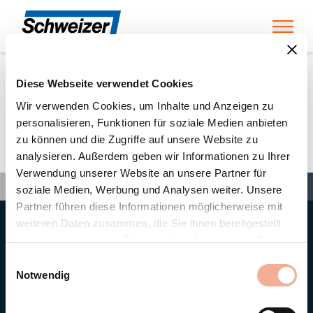
Toggl
Diese Webseite verwendet Cookies
Home
»
Partners
»
Holzbau Bucher AG
Wir verwenden Cookies, um Inhalte und Anzeigen zu
personalisieren, Funktionen für soziale Medien anbieten
zu können und die Zugriffe auf unsere Website zu
Holzbau Bucher AG
analysieren. Außerdem geben wir Informationen zu Ihrer
Verwendung unserer Website an unsere Partner für
Search
Search
Search
Home
»
Partners
»
Holzbau Bucher AG
soziale Medien, Werbung und Analysen weiter. Unsere
Partner führen diese Informationen möglicherweise mit
weiteren Daten zusammen, die Sie ihnen bereitgestellt
Hauptsitz
haben oder die sie im Rahmen Ihrer Nutzung der Dienste
Ernst Schweizer AG
gesammelt haben.
Bahnhofplatz 11
Einwilligungsauswahl
8908 Hedingen/Schweiz
Notwendig
Telefon
+41 44 763 61 11