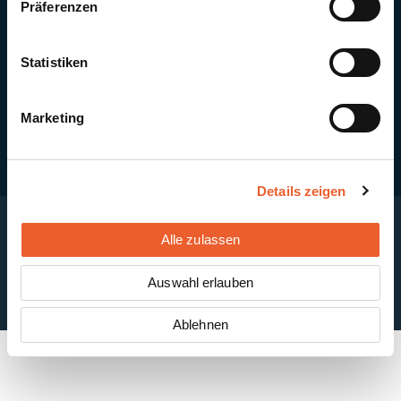
Präferenzen
Quick Links
Newsletter-Anmeldung
PV-Montagesystem MSP
Statistiken
PV-Indachsystem Solrif
Solarthermie
Kontakt + Standorte
Marketing
Details zeigen
Alle zulassen
Impressum
Disclaimer
Cookie-Einstellungen
Datenschutzerklärung
AGB
Auswahl erlauben
ABB
Ablehnen