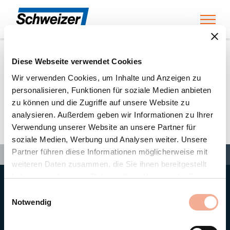
Toggl
Diese Webseite verwendet Cookies
Home
»
Partners
»
Holzeffizienzhaus einfacherbauen UG
Wir verwenden Cookies, um Inhalte und Anzeigen zu
personalisieren, Funktionen für soziale Medien anbieten
zu können und die Zugriffe auf unsere Website zu
Holzeffizienzhaus
analysieren. Außerdem geben wir Informationen zu Ihrer
Verwendung unserer Website an unsere Partner für
einfacherbauen UG
soziale Medien, Werbung und Analysen weiter. Unsere
Search
Partner führen diese Informationen möglicherweise mit
Search
Search
Home
»
Partners
»
Holzeffizienzhaus einfacherbauen UG
weiteren Daten zusammen, die Sie ihnen bereitgestellt
haben oder die sie im Rahmen Ihrer Nutzung der Dienste
gesammelt haben.
Hauptsitz
Einwilligungsauswahl
Ernst Schweizer AG
Notwendig
Bahnhofplatz 11
8908 Hedingen/Schweiz