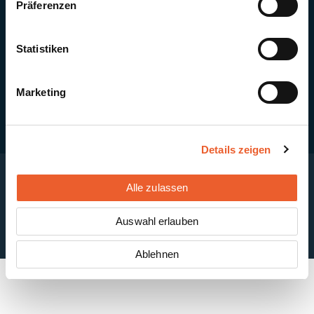
Präferenzen
Quick Links
Newsletter-Anmeldung
PV-Montagesystem MSP
Statistiken
PV-Indachsystem Solrif
Solarthermie
Kontakt + Standorte
Marketing
Details zeigen
Alle zulassen
Impressum
Disclaimer
Cookie-Einstellungen
Datenschutzerklärung
AGB
Auswahl erlauben
ABB
Ablehnen