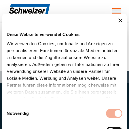
Toggl
Diese Webseite verwendet Cookies
Home
»
Partners
»
Jampen AG
Wir verwenden Cookies, um Inhalte und Anzeigen zu
personalisieren, Funktionen für soziale Medien anbieten
zu können und die Zugriffe auf unsere Website zu
Jampen AG
analysieren. Außerdem geben wir Informationen zu Ihrer
Verwendung unserer Website an unsere Partner für
Search
Search
Search
Home
»
Partners
»
Jampen AG
soziale Medien, Werbung und Analysen weiter. Unsere
Partner führen diese Informationen möglicherweise mit
weiteren Daten zusammen, die Sie ihnen bereitgestellt
Hauptsitz
haben oder die sie im Rahmen Ihrer Nutzung der Dienste
Ernst Schweizer AG
gesammelt haben.
Bahnhofplatz 11
Einwilligungsauswahl
8908 Hedingen/Schweiz
Notwendig
Telefon
+41 44 763 61 11