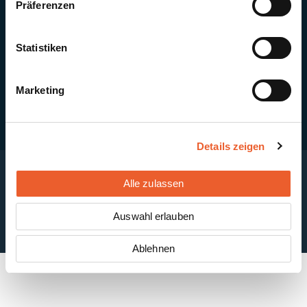
Präferenzen
Quick Links
Newsletter-Anmeldung
PV-Montagesystem MSP
Statistiken
PV-Indachsystem Solrif
Solarthermie
Kontakt + Standorte
Marketing
Details zeigen
Alle zulassen
Impressum
Disclaimer
Cookie-Einstellungen
Datenschutzerklärung
AGB
Auswahl erlauben
ABB
Ablehnen