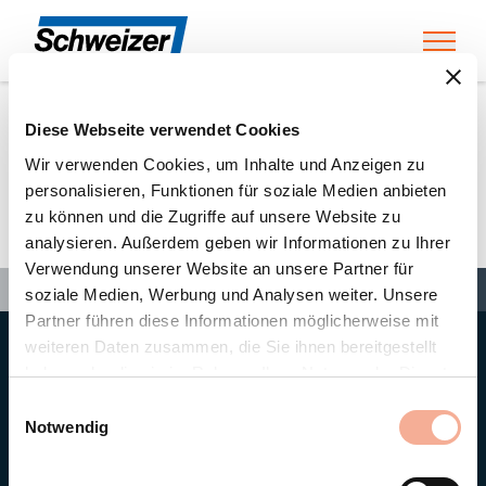
Toggl
Diese Webseite verwendet Cookies
Home
»
Partners
»
Jansen
Wir verwenden Cookies, um Inhalte und Anzeigen zu
personalisieren, Funktionen für soziale Medien anbieten
zu können und die Zugriffe auf unsere Website zu
Jansen
analysieren. Außerdem geben wir Informationen zu Ihrer
Verwendung unserer Website an unsere Partner für
Search
Search
Search
Home
»
Partners
»
Jansen
soziale Medien, Werbung und Analysen weiter. Unsere
Partner führen diese Informationen möglicherweise mit
weiteren Daten zusammen, die Sie ihnen bereitgestellt
Hauptsitz
haben oder die sie im Rahmen Ihrer Nutzung der Dienste
Ernst Schweizer AG
gesammelt haben.
Bahnhofplatz 11
Einwilligungsauswahl
8908 Hedingen/Schweiz
Notwendig
Telefon
+41 44 763 61 11