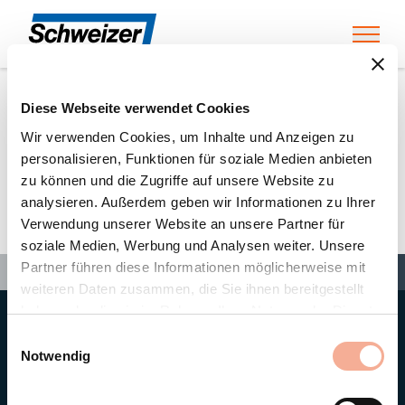
Toggl
Diese Webseite verwendet Cookies
Home
»
Partners
»
Josef Beermann GmbH & CO. KG
Wir verwenden Cookies, um Inhalte und Anzeigen zu
personalisieren, Funktionen für soziale Medien anbieten
zu können und die Zugriffe auf unsere Website zu
Josef Beermann GmbH &
analysieren. Außerdem geben wir Informationen zu Ihrer
Verwendung unserer Website an unsere Partner für
CO. KG
soziale Medien, Werbung und Analysen weiter. Unsere
Search
Partner führen diese Informationen möglicherweise mit
Search
Search
Home
»
Partners
»
Josef Beermann GmbH & CO. KG
weiteren Daten zusammen, die Sie ihnen bereitgestellt
haben oder die sie im Rahmen Ihrer Nutzung der Dienste
gesammelt haben.
Hauptsitz
Einwilligungsauswahl
Ernst Schweizer AG
Notwendig
Bahnhofplatz 11
8908 Hedingen/Schweiz