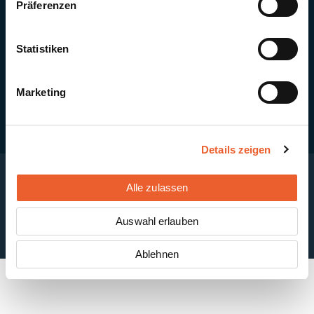
Präferenzen
Quick Links
Newsletter-Anmeldung
PV-Montagesystem MSP
Statistiken
PV-Indachsystem Solrif
Solarthermie
Kontakt + Standorte
Marketing
Details zeigen
Alle zulassen
Impressum
Disclaimer
Cookie-Einstellungen
Datenschutzerklärung
AGB
Auswahl erlauben
ABB
Ablehnen