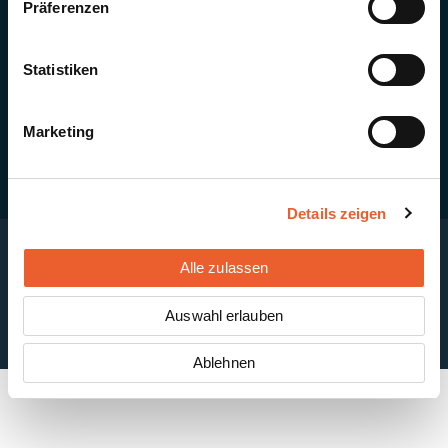
Präferenzen
Quick Links
Newsletter-Anmeldung
PV-Montagesystem MSP
Statistiken
PV-Indachsystem Solrif
Solarthermie
Kontakt + Standorte
Marketing
Details zeigen
Alle zulassen
Impressum
Disclaimer
Cookie-Einstellungen
Datenschutzerklärung
AGB
Auswahl erlauben
ABB
Ablehnen