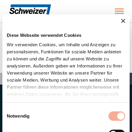
Toggl
Diese Webseite verwendet Cookies
Home
»
Partners
»
Könitzer + Hofer AG
Wir verwenden Cookies, um Inhalte und Anzeigen zu
personalisieren, Funktionen für soziale Medien anbieten
zu können und die Zugriffe auf unsere Website zu
Könitzer + Hofer AG
analysieren. Außerdem geben wir Informationen zu Ihrer
Verwendung unserer Website an unsere Partner für
Search
Search
Search
Home
»
Partners
»
Könitzer + Hofer AG
soziale Medien, Werbung und Analysen weiter. Unsere
Partner führen diese Informationen möglicherweise mit
weiteren Daten zusammen, die Sie ihnen bereitgestellt
Hauptsitz
haben oder die sie im Rahmen Ihrer Nutzung der Dienste
Ernst Schweizer AG
gesammelt haben.
Bahnhofplatz 11
Einwilligungsauswahl
8908 Hedingen/Schweiz
Notwendig
Telefon
+41 44 763 61 11